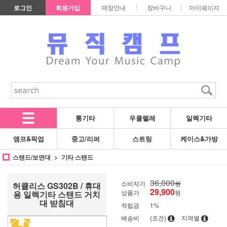
로그인
회원가입
매장안내
장바구니
마이페이지
통기타
우쿨렐레
일렉기타
앰프&픽업
중고/리퍼
스트링
케이스&가방
스탠드/보면대
기타 스탠드
36,000
소비자가
원
허큘리스 GS302B / 휴대
29,900
상품가
원
용 일렉기타 스탠드 거치
대 받침대
적립금
1%
배송비
(조건)
지역별