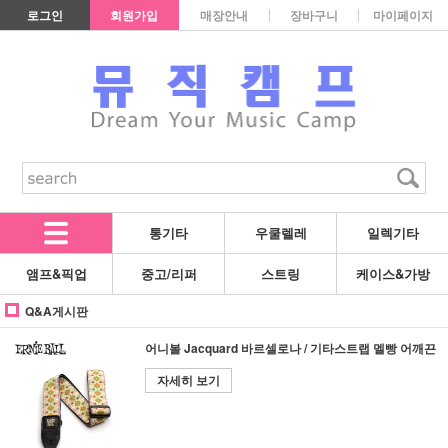
로그인
회원가입
매장안내
장바구니
마이페이지
통기타
우쿨렐레
일렉기타
앰프&픽업
중고/리퍼
스트링
케이스&가방
Q&A게시판
어니볼 Jacquard 바르셀로나 / 기타스트랩 멜빵 어깨끈
자세히 보기