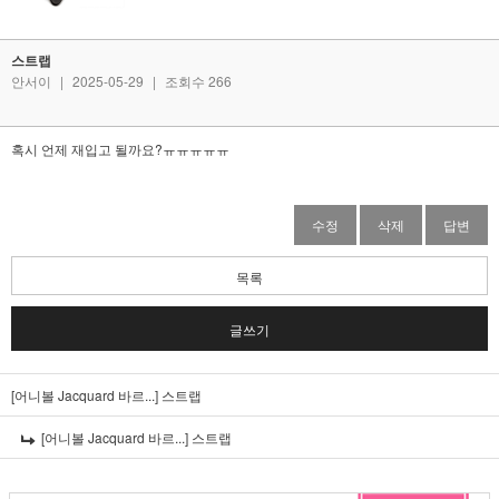
스트랩
안서이
|
2025-05-29
|
조회수 266
혹시 언제 재입고 될까요?ㅠㅠㅠㅠㅠ
수정
삭제
답변
목록
글쓰기
[어니볼 Jacquard 바르...]
스트랩
[어니볼 Jacquard 바르...]
스트랩