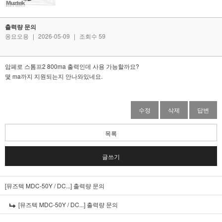
출력량 문의
옹요오용
|
2026-05-09
|
조회수 59
암페로 스톰프2 800ma 출력인데 사용 가능할까요?
몇 ma까지 지원되는지 안나와있네요.
수정
삭제
답변
목록
글쓰기
[뮤즈텍 MDC-50Y / DC...]
출력량 문의
[뮤즈텍 MDC-50Y / DC...]
출력량 문의