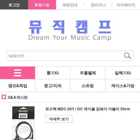
로그인
회원가입
매장안내
장바구니
마이페이지
통기타
우쿨렐레
일렉기타
앰프&픽업
중고/리퍼
스트링
케이스&가방
Q&A게시판
뮤즈텍 MDC-50Y / DC 케이블 암페어 더블러 50cm
자세히 보기