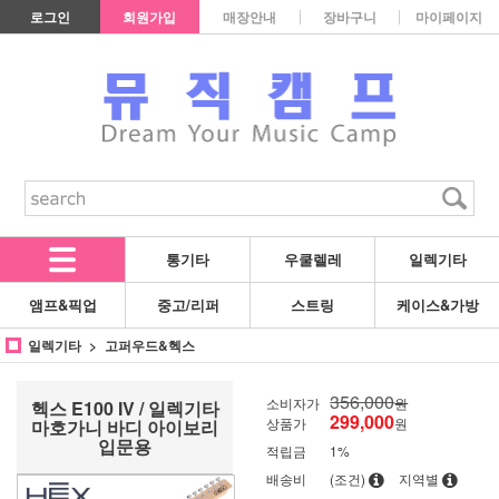
로그인
회원가입
매장안내
장바구니
마이페이지
통기타
우쿨렐레
일렉기타
앰프&픽업
중고/리퍼
스트링
케이스&가방
일렉기타
고퍼우드&헥스
356,000
소비자가
원
헥스 E100 IV / 일렉기타
299,000
상품가
원
마호가니 바디 아이보리
입문용
적립금
1%
배송비
(조건)
지역별