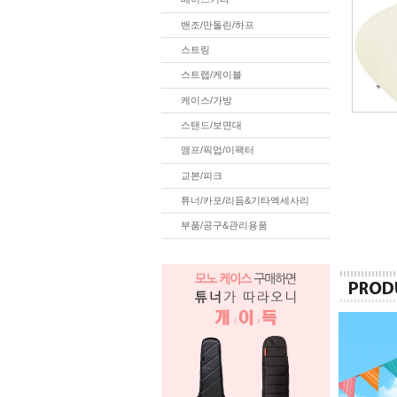
밴조/만돌린/하프
스트링
스트랩/케이블
케이스/가방
스탠드/보면대
앰프/픽업/이팩터
교본/피크
튜너/카포/리듬&기타엑세사리
부품/공구&관리용품