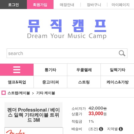
로그인
회원가입
매장안내
장바구니
마이페이지
통기타
우쿨렐레
일렉기타
앰프&픽업
중고/리퍼
스트링
케이스&가방
스트랩/케이블
기타 케이블
42,000
소비자가
원
펜더 Professional / 베이
33,000
상품가
원
스 일렉 기타케이블 트위
드 3M
적립금
1%
배송비
(조건)
지역별