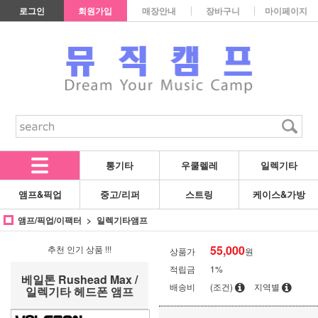
로그인
회원가입
매장안내
장바구니
마이페이지
통기타
우쿨렐레
일렉기타
앰프&픽업
중고/리퍼
스트링
케이스&가방
앰프/픽업/이팩터
일렉기타앰프
55,000
추천 인기 상품 !!!
상품가
원
적립금
1%
베일톤 Rushead Max /
배송비
(조건)
지역별
일렉기타 헤드폰 앰프