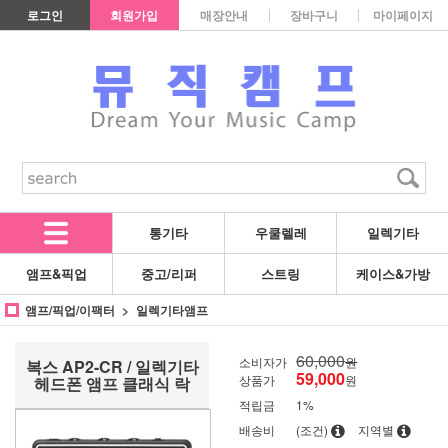
로그인
회원가입
매장안내
장바구니
마이페이지
통기타
우쿨렐레
일렉기타
앰프&픽업
중고/리퍼
스트링
케이스&가방
앰프/픽업/이팩터
일렉기타앰프
60,000
소비자가
원
복스 AP2-CR / 일렉기타
59,000
상품가
원
헤드폰 앰프 클래식 락
적립금
1%
배송비
(조건)
지역별