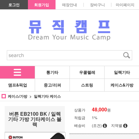
로그인
회원가입
매장안내
장바구니
마이페이지
통기타
우쿨렐레
일렉기타
앰프&픽업
중고/리퍼
스트링
케이스&가방
케이스/가방
일렉기타 케이스
48,000
상품가
원
버튼 EB2100 BK / 일렉
적립금
1%
기타 가방 기타케이스 블
랙
배송비
(조건)
지역별