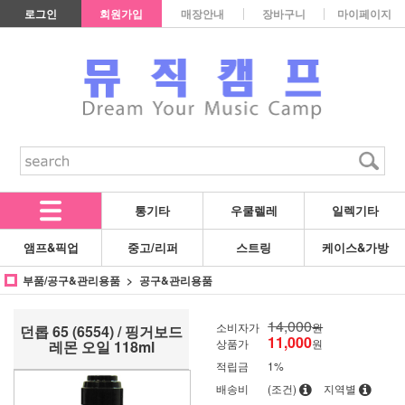
로그인
회원가입
매장안내
장바구니
마이페이지
통기타
우쿨렐레
일렉기타
앰프&픽업
중고/리퍼
스트링
케이스&가방
부품/공구&관리용품
공구&관리용품
14,000
소비자가
원
던롭 65 (6554) / 핑거보드
11,000
상품가
원
레몬 오일 118ml
적립금
1%
배송비
(조건)
지역별